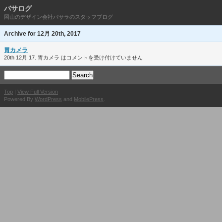
バサログ
岡山のデザイン会社バサラのスタッフブログ
Archive for 12月 20th, 2017
胃カメラ
20th 12月 17.
胃カメラ は
コメントを受け付けていません
Top
|
View Full Version
Powered By
WordPress
and
MobilePress
.