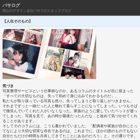
バサログ
岡山のデザイン会社バサラのスタッフブログ
【人生そのもの】
気づき
写真整理サービスという仕事柄なのか、あるコラムのタイトルが目に留まった
「すべての大切なものは、失って初めて身に沁みてわかるものだ」。
私たちが取り扱っている写真も然り。失ってしまうと取り返しがつきません。
それまでずっと一緒だった人と離れて暮らすことになってしまった。いつもそば
で微笑んでいてくれた人がいなくなった。家族のように愛していたペットが逝っ
てしまった。写真を見て、あの時が最後だったんだな…と改めて気づかせてくれ
ることがあります。
そしてそのコラムには、こうも書かれていました、「配偶者や家族が自分にとっ
てなにより大切な切実な存在であるのは、これまでに、ほかの誰のものでもない
自分たちだけの時間を共有してきてたことにあるのだろう」と。その通りです。