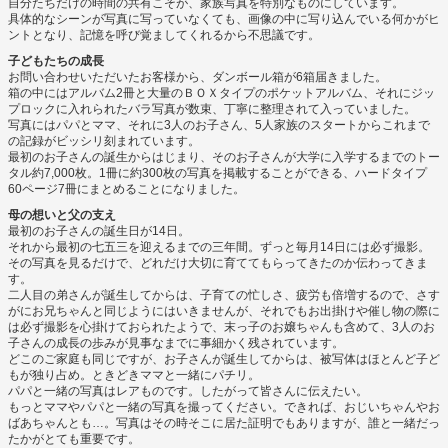
自分たちだけの時間の共有こそが、家族写真を特別なものにしています。
具体的なシーンが写真に写っていなくても、画像の中に写り込んでいる何かがヒ
ントとなり、記憶を呼び覚ましてくれるから不思議です。
子どもたちの成長
お問い合わせいただいたお客様から、ダンボール箱が6箱届きました。
箱の中にはアルバム2冊と大量のＢＯＸタイプのポケットアルバム、それにジッ
プロックに入れられたバラ写真が数束、丁寧に整理されて入っていました。
写真にはパパとママ、それに3人のお子さん、5人家族のスタートからこれまで
の記録がビッシリ刻まれています。
最初のお子さんの誕生からはじまり、そのお子さんが大学に入学するまでのトー
タル約7,000枚。1冊に約300枚の写真を掲載することができる、ハードタイプ
60ページ7冊にまとめることになりました。
母の想いと父の支え
最初のお子さんの誕生日が14日。
それから最初の七五三を迎えるまでの三年間。ずっと毎月14日には必ず撮影。
その写真を見るだけで、どれだけ大切に育ててもらってきたのか伝わってきま
す。
二人目の弟さんが誕生してからは、子育ての忙しさ、疲労も倍増するので、さす
がにお兄ちゃんと同じようにはいきませんが、それでもお出掛けや催し物の際に
は必ず撮影を心掛けておられたようで、末っ子のお嬢ちゃんも含めて、3人のお
子さんの成長の歩みが見事なまでに事細かく残されています。
どこのご家庭も同じですが、お子さんが誕生してからは、被写体はほとんど子ど
もが独り占め。ときどきママと一緒にパチリ。
パパと一緒の写真はレアものです。したがって皆さんに伝えたい。
もっとママやパパと一緒の写真を撮ってください。できれば、おじいちゃんやお
ばあちゃんとも…。写真はその時そこに居た証明でもありますが、誰と一緒だっ
たかがとても重要です。