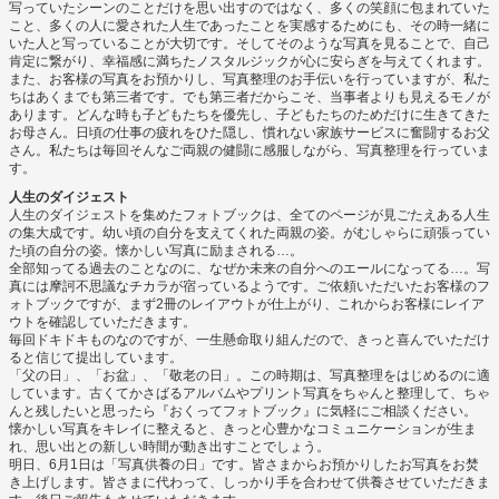
写っていたシーンのことだけを思い出すのではなく、多くの笑顔に包まれていた
こと、多くの人に愛された人生であったことを実感するためにも、その時一緒に
いた人と写っていることが大切です。そしてそのような写真を見ることで、自己
肯定に繋がり、幸福感に満ちたノスタルジックが心に安らぎを与えてくれます。
また、お客様の写真をお預かりし、写真整理のお手伝いを行っていますが、私た
ちはあくまでも第三者です。でも第三者だからこそ、当事者よりも見えるモノが
あります。どんな時も子どもたちを優先し、子どもたちのためだけに生きてきた
お母さん。日頃の仕事の疲れをひた隠し、慣れない家族サービスに奮闘するお父
さん。私たちは毎回そんなご両親の健闘に感服しながら、写真整理を行っていま
す。
人生のダイジェスト
人生のダイジェストを集めたフォトブックは、全てのページが見ごたえある人生
の集大成です。幼い頃の自分を支えてくれた両親の姿。がむしゃらに頑張ってい
た頃の自分の姿。懐かしい写真に励まされる…。
全部知ってる過去のことなのに、なぜか未来の自分へのエールになってる…。写
真には摩訶不思議なチカラが宿っているようです。ご依頼いただいたお客様のフ
ォトブックですが、まず2冊のレイアウトが仕上がり、これからお客様にレイア
ウトを確認していただきます。
毎回ドキドキものなのですが、一生懸命取り組んだので、きっと喜んでいただけ
ると信じて提出しています。
「父の日」、「お盆」、「敬老の日」。この時期は、写真整理をはじめるのに適
しています。古くてかさばるアルバムやプリント写真をちゃんと整理して、ちゃ
んと残したいと思ったら『おくってフォトブック』に気軽にご相談ください。
懐かしい写真をキレイに整えると、きっと心豊かなコミュニケーションが生ま
れ、思い出との新しい時間が動き出すことでしょう。
明日、6月1日は「写真供養の日」です。皆さまからお預かりしたお写真をお焚
き上げします。皆さまに代わって、しっかり手を合わせて供養させていただきま